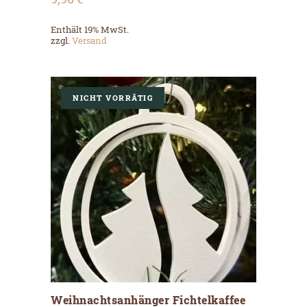
mehrere
Varianten
Enthält 19% MwSt.
auf.
zzgl.
Versand
Die
Optionen
können
auf
der
NICHT VORRÄTIG
Produktseite
gewählt
werden
Weihnachtsanhänger Fichtelkaffee