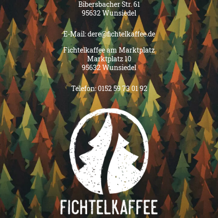
Bibersbacher Str. 61
95632 Wunsiedel
E-Mail:
dere@fichtelkaffee.de
Fichtelkaffee am Marktplatz
Marktplatz 10
95632 Wunsiedel
Telefon:
0152 59 73 01 92