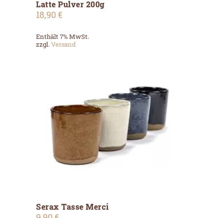
Latte Pulver 200g
18,90
€
Enthält 7% MwSt.
zzgl.
Versand
Dieses
Serax Tasse Merci
Produkt
ADD TO CART
weist
9,90
€