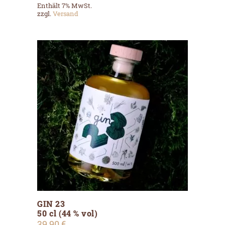
Enthält 7% MwSt.
zzgl.
Versand
GIN 23
ADD TO CART
50 cl (44 % vol)
39,90
€