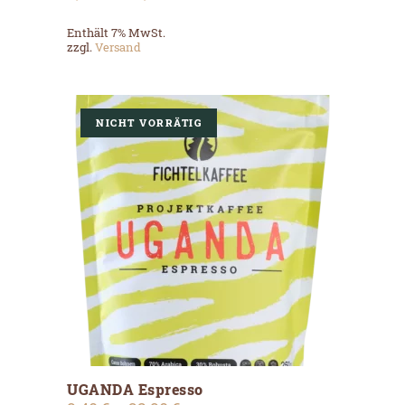
mehrere
8,90 €
Varianten
bis
Enthält 7% MwSt.
auf.
31,90 €
zzgl.
Versand
Die
Optionen
können
auf
der
NICHT VORRÄTIG
Produktseite
gewählt
werden
Dieses
UGANDA Espresso
Produkt