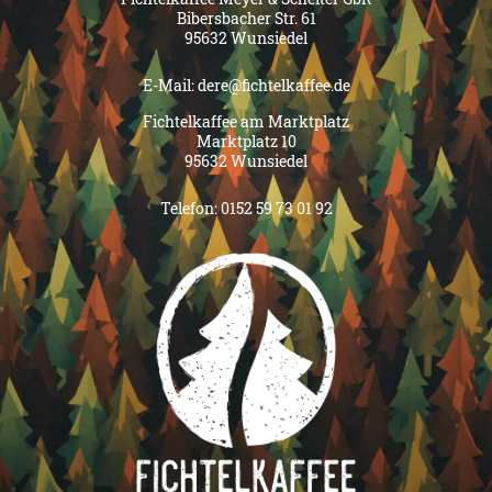
Bibersbacher Str. 61
95632 Wunsiedel
E-Mail:
dere@fichtelkaffee.de
Fichtelkaffee am Marktplatz
Marktplatz 10
95632 Wunsiedel
Telefon:
0152 59 73 01 92